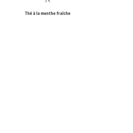
3 €
Thé à la menthe fraîche
4 €
Alcools
Apéritif maison: Kir libanais à la mûre - 6cl
4 €
Bière Libanaise: Al Arz ou Almaza - 33cl
6 €
Arak Libanais - 4cl
4,50 €
Carafe d'Arak à partager - 12cl